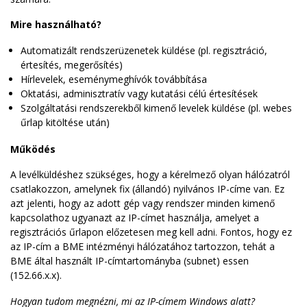
M365
TÁJÉKOZTATÓK
Mire használható?
Automatizált rendszerüzenetek küldése (pl. regisztráció,
ADMINISZTRÁCIÓ
értesítés, megerősítés)
Hírlevelek, eseménymeghívók továbbítása
ELFELEJTETT
Oktatási, adminisztratív vagy kutatási célú értesítések
JELSZÓ
Szolgáltatási rendszerekből kimenő levelek küldése (pl. webes
űrlap kitöltése után)
Működés
A levélküldéshez szükséges, hogy a kérelmező olyan hálózatról
csatlakozzon, amelynek fix (állandó) nyilvános IP-címe van. Ez
azt jelenti, hogy az adott gép vagy rendszer minden kimenő
kapcsolathoz ugyanazt az IP-címet használja, amelyet a
regisztrációs űrlapon előzetesen meg kell adni. Fontos, hogy ez
az IP-cím a BME intézményi hálózatához tartozzon, tehát a
BME által használt IP-címtartományba (subnet) essen
(152.66.x.x).
Hogyan tudom megnézni, mi az IP-címem Windows alatt?