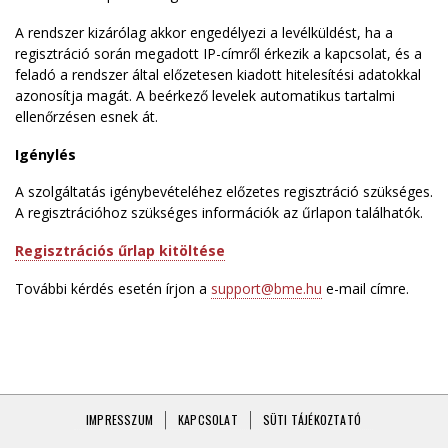
A rendszer kizárólag akkor engedélyezi a levélküldést, ha a
regisztráció során megadott IP-címről érkezik a kapcsolat, és a
feladó a rendszer által előzetesen kiadott hitelesítési adatokkal
azonosítja magát. A beérkező levelek automatikus tartalmi
ellenőrzésen esnek át.
Igénylés
A szolgáltatás igénybevételéhez előzetes regisztráció szükséges.
A regisztrációhoz szükséges információk az űrlapon találhatók.
Regisztrációs űrlap kitöltése
További kérdés esetén írjon a
support@bme.hu
e-mail címre.
Lábléc
IMPRESSZUM
KAPCSOLAT
SÜTI TÁJÉKOZTATÓ
menü