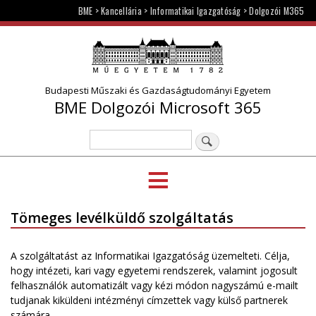
Ugrás
BME
>
Kancellária
>
Informatikai Igazgatóság
>
Dolgozói M365
a
tartalomra
Budapesti Műszaki és Gazdaságtudományi Egyetem
BME Dolgozói Microsoft 365
Keresés
≡
CÍMLAP
Tömeges levélküldő szolgáltatás
M365
A szolgáltatást az Informatikai Igazgatóság üzemelteti. Célja,
BEJELENTKEZÉS
hogy intézeti, kari vagy egyetemi rendszerek, valamint jogosult
felhasználók automatizált vagy kézi módon nagyszámú e-mailt
BME CÍMTÁR
tudjanak kiküldeni intézményi címzettek vagy külső partnerek
számára.